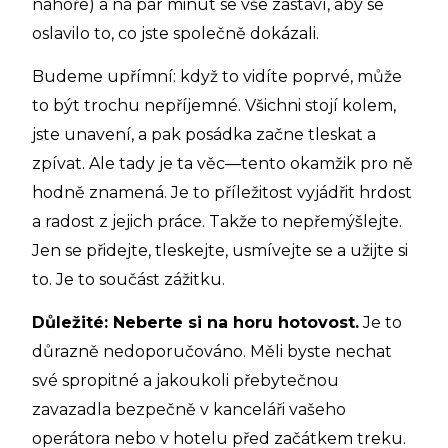
nahoře) a na pár minut se vše zastaví, aby se
oslavilo to, co jste společně dokázali.
Budeme upřímní: když to vidíte poprvé, může
to být trochu nepříjemné. Všichni stojí kolem,
jste unavení, a pak posádka začne tleskat a
zpívat. Ale tady je ta věc—tento okamžik pro ně
hodně znamená. Je to příležitost vyjádřit hrdost
a radost z jejich práce. Takže to nepřemýšlejte.
Jen se přidejte, tleskejte, usmívejte se a užijte si
to. Je to součást zážitku.
Důležité: Neberte si na horu hotovost.
Je to
důrazně nedoporučováno. Měli byste nechat
své spropitné a jakoukoli přebytečnou
zavazadla bezpečně v kanceláři vašeho
operátora nebo v hotelu před začátkem treku.