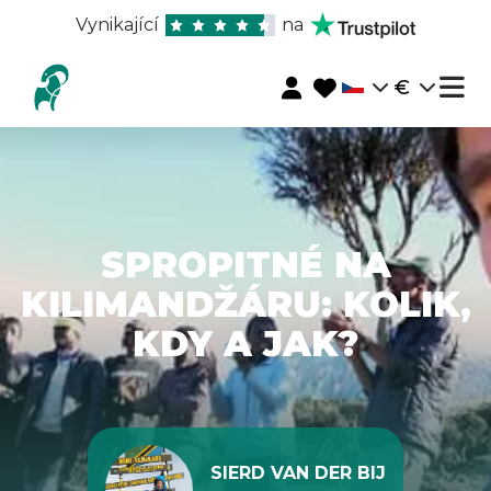
Vynikající
na
€
SPROPITNÉ NA
KILIMANDŽÁRU: KOLIK,
KDY A JAK?
SIERD VAN DER BIJ