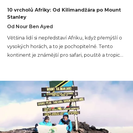
10 vrcholů Afriky: Od Kilimandžára po Mount
Stanley
Od Nour Ben Ayed
Většina lidí si nepředstaví Afriku, když přemýšlí o
vysokých horách, a to je pochopitelné. Tento
kontinent je známější pro safari, pouště a tropické
pláže než pro ledovce a výstupy na vrcholy. Ale to
se rychle změní, jakmile spatříte Kilimandžáro při
východu slunce, rozeklané vrcholy Mount Kenya
nebo mlhavé ledovce skryté hluboko v
ugandských horách Rwenzori. Afrika je domovem
některých z nejunikátnějších trekkingových
dobrodružství na světě. Některé hory jsou
jednoduché vysokohorské túry, zatímco jiné jsou
plnohodnotné alpské expedice zahrnující lana,