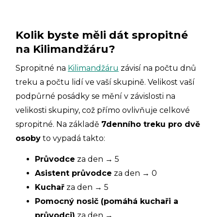
Kolik byste měli dát spropitné
na Kilimandžáru?
Spropitné na
Kilimandžáru
závisí na počtu dnů
treku a počtu lidí ve vaší skupině. Velikost vaší
podpůrné posádky se mění v závislosti na
velikosti skupiny, což přímo ovlivňuje celkové
spropitné. Na základě
7denního treku pro dvě
osoby
to vypadá takto:
Průvodce
za den → 5
Asistent průvodce
za den → 0
Kuchař
za den → 5
Pomocný nosič (pomáhá kuchaři a
průvodci)
za den →