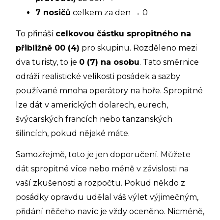
7 nosičů
celkem za den → 0
To přináší
celkovou částku spropitného na
přibližně 00 (4)
pro skupinu. Rozděleno mezi
dva turisty, to je
0 (7) na osobu
. Tato směrnice
odráží realistické velikosti posádek a sazby
používané mnoha operátory na hoře. Spropitné
lze dát v amerických dolarech, eurech,
švýcarských francích nebo tanzanských
šilincích, pokud nějaké máte.
Samozřejmě, toto je jen doporučení. Můžete
dát spropitné více nebo méně v závislosti na
vaší zkušenosti a rozpočtu. Pokud někdo z
posádky opravdu udělal váš výlet výjimečným,
přidání něčeho navíc je vždy oceněno. Nicméně,