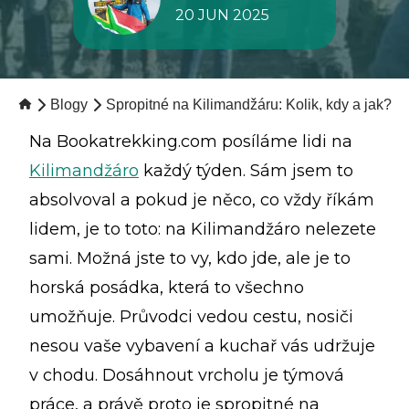
20 JUN 2025
Blogy
Spropitné na Kilimandžáru: Kolik, kdy a jak?
Na Bookatrekking.com posíláme lidi na
Kilimandžáro
každý týden. Sám jsem to
absolvoval a pokud je něco, co vždy říkám
lidem, je to toto: na Kilimandžáro nelezete
sami. Možná jste to vy, kdo jde, ale je to
horská posádka, která to všechno
umožňuje. Průvodci vedou cestu, nosiči
nesou vaše vybavení a kuchař vás udržuje
v chodu. Dosáhnout vrcholu je týmová
práce, a právě proto je spropitné na