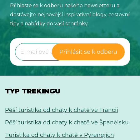
ho činí dosažitelným a jak se na něj můžete
Přihlaste se k odběru našeho newsletteru a
připravit.
dostávejte nejnovější inspirativní blogy, cestovní
tipy a nabídky do vaší schránky.
Přihlásit se k odběru
TYP TREKINGU
Pěší turistika od chaty k chatě ve Francii
Pěší turistika od chaty k chatě ve Španělsku
Turistika od chaty k chatě v Pyrenejích