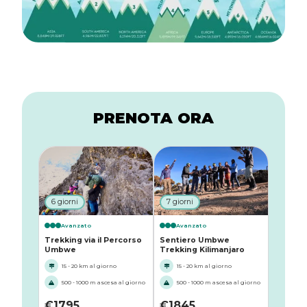
PRENOTA ORA
6 giorni
7 giorni
Avanzato
Avanzato
Trekking via il Percorso
Sentiero Umbwe
Umbwe
Trekking Kilimanjaro
15 - 20 km al giorno
15 - 20 km al giorno
500 - 1000 m ascesa al giorno
500 - 1000 m ascesa al giorno
€
1795
€
1845