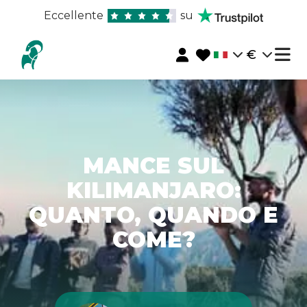
Eccellente
su
€
MANCE SUL
KILIMANJARO:
QUANTO, QUANDO E
COME?