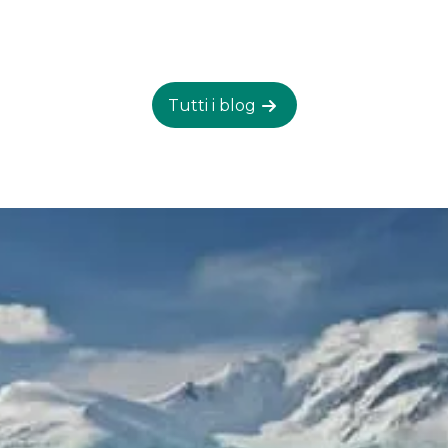
più alta dell'Africa, quasi 6.000 metri sopra il livello
Kilimanjaro.
del mare, e per molti è la prima volta che fanno
escursioni in altitudine. La buona notizia? Non
servono corde, attrezzatura tecnica o esperienza
Tutti i blog
di arrampicata. La sfida è reale, ma si tratta più di
resistenza, altitudine e mentalità che di forza
fisica. Se puoi camminare per diversi giorni di fila e
rimanere positivo quando le cose si fanno difficili,
hai quello che serve. Ho scalato il Kilimangiaro io
stesso, e sarò onesto—è stato difficile per me. Ma
tutto ciò aveva a che fare con il modo in cui l'ho
fatto. Ho accelerato il trekking e saltato il tempo
di acclimatazione chiave, il che ha reso l'altitudine
più impegnativa di quanto fosse necessario. La
notte della vetta è stata dura. Ero freddo, stanco
e mi muovevo lentamente. Ma anche allora, non