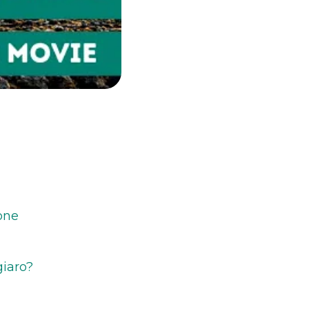
ione
giaro?