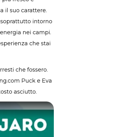
a il suo carattere.
, soprattutto intorno
ù energia nei campi.
esperienza che stai
esti che fossero.
king.com Puck e Eva
sto asciutto.