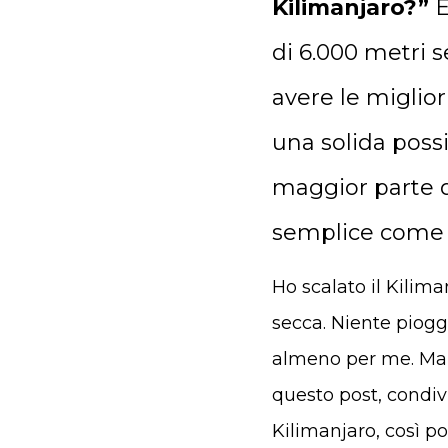
Kilimanjaro?”
È
di 6.000 metri s
avere le migliori
una solida possi
maggior parte d
semplice come 
Ho scalato il Kilim
secca. Niente pioggi
almeno per me. Ma q
questo post, condiv
Kilimanjaro, così po