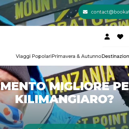
contact@booka
Viaggi Popolari
Primavera & Autunno
Destinazion
OMENTO MIGLIORE PE
KILIMANGIARO?