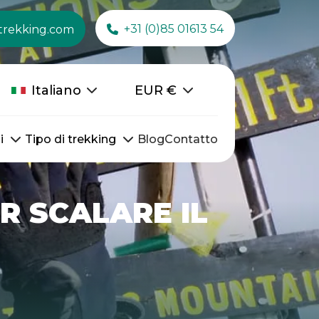
+31 (0)85 01613 54
trekking.com
Italiano
EUR
€
i
Tipo di trekking
Blog
Contatto
R SCALARE IL