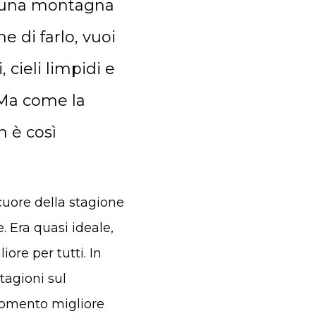
u una montagna
e di farlo, vuoi
, cieli limpidi e
. Ma come la
n è così
cuore della stagione
. Era quasi ideale,
ore per tutti. In
tagioni sul
 momento migliore