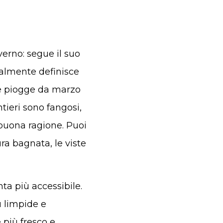
verno: segue il suo
ealmente definisce
he piogge da marzo
tieri sono fangosi,
 buona ragione. Puoi
ra bagnata, le viste
ta più accessibile.
ù limpide e
 più fresco e