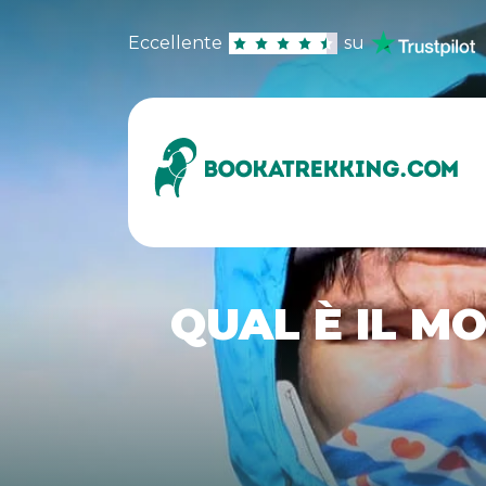
Eccellente
su
QUAL È IL M