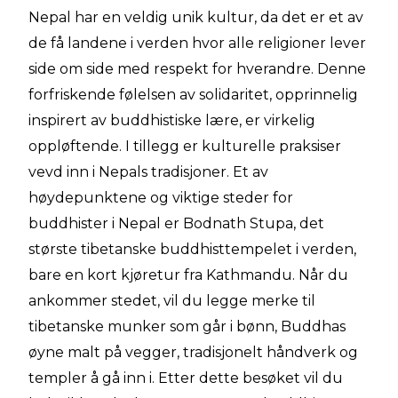
Nepal har en veldig unik kultur, da det er et av
de få landene i verden hvor alle religioner lever
side om side med respekt for hverandre. Denne
forfriskende følelsen av solidaritet, opprinnelig
inspirert av buddhistiske lære, er virkelig
oppløftende. I tillegg er kulturelle praksiser
vevd inn i Nepals tradisjoner. Et av
høydepunktene og viktige steder for
buddhister i Nepal er Bodnath Stupa, det
største tibetanske buddhisttempelet i verden,
bare en kort kjøretur fra Kathmandu. Når du
ankommer stedet, vil du legge merke til
tibetanske munker som går i bønn, Buddhas
øyne malt på vegger, tradisjonelt håndverk og
templer å gå inn i. Etter dette besøket vil du