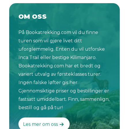
OM OSS
På Bookatrekking.com vil du finne
turen som vil gjøre livet ditt
uforglemmelig. Enten du vil utforske
Inca Trail eller bestige Kilimanjaro.
Bookatrekking.com har et bredt og
variert utvalg av førsteklasses turer.
Ingen falske løfter gis her.
Gjennomsiktige priser og bestillinger er
fastsatt umiddelbart. Finn, sammenlign,
bestill og gå på tur!
Les mer om oss