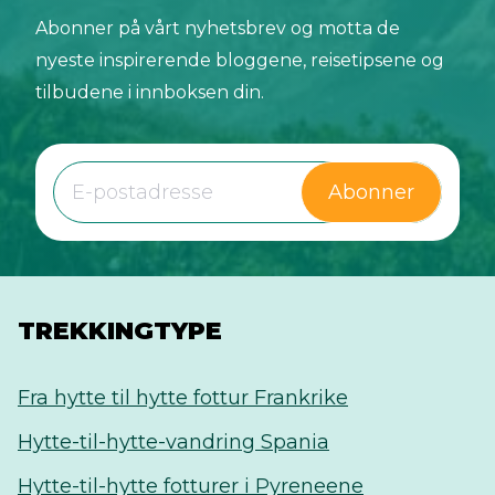
Abonner på vårt nyhetsbrev og motta de
nyeste inspirerende bloggene, reisetipsene og
tilbudene i innboksen din.
Abonner
TREKKINGTYPE
Fra hytte til hytte fottur Frankrike
Hytte-til-hytte-vandring Spania
Hytte-til-hytte fotturer i Pyreneene