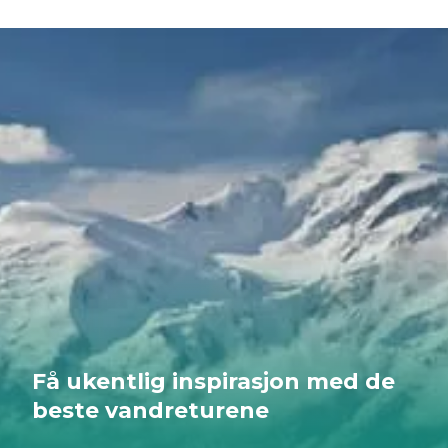
Bookatrekking.com har vi arrangert hundrevis av
turer til Annapurna Base Camp. Når blir det din
tur? Når det gjelder fjellandskap, er Annapurna-
regionen en stor favoritt hos oss. Hvorfor bør du
gjøre denne turen? Vi gir deg mange grunner i
dette blogginnlegget!
Få ukentlig inspirasjon med de
beste vandreturene