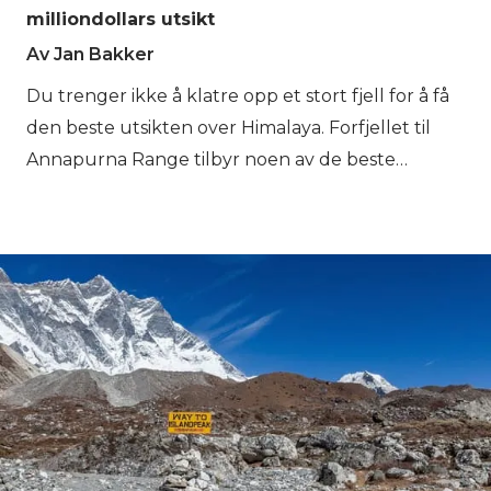
milliondollars utsikt
Av Jan Bakker
Du trenger ikke å klatre opp et stort fjell for å få
den beste utsikten over Himalaya. Forfjellet til
Annapurna Range tilbyr noen av de beste
fjellsceneriene du noen gang vil se. Den mest
kjente av dem alle er klatringen opp Poon Hill, en
3210 meter høy "bakke" med et perfekt
utsiktspunkt for å se noen av de største og
vakreste fjellene på planeten. Ingen tid? Ikke noe
problem! Ghorepani Poon Hill-turen kan gjøres
på så lite som tre dager. Snør på deg turskoene
og bli med oss opp Poon Hill! Hos
Bookatrekking.com får vi ofte spørsmålet om hva
den korteste turen i Nepal er, mens du fortsatt