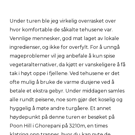
Under turen ble jeg virkelig overrasket over
hvor komfortable de såkalte tehusene var.
Vennlige mennesker, god mat laget av lokale
ingredienser, og ikke for overfylt. For å unngå
mageproblemer vil jeg anbefale å kun spise
vegetaralternativer, da kjøtt er vanskeligere å få
tak i høyt oppe i fjellene. Ved tehusene er det
ofte mulig å bruke de varme dusjene ved å
betale et ekstra gebyr. Under middagen samles
alle rundt peisene, noe som gjør det koselig og
hyggelig å møte andre turgåere. Et annet
høydepunkt på denne turen er besøket på
Poon Hill i Ghorepani på 3210m, en times
klatring opp trapper, hvor du kan nyte de