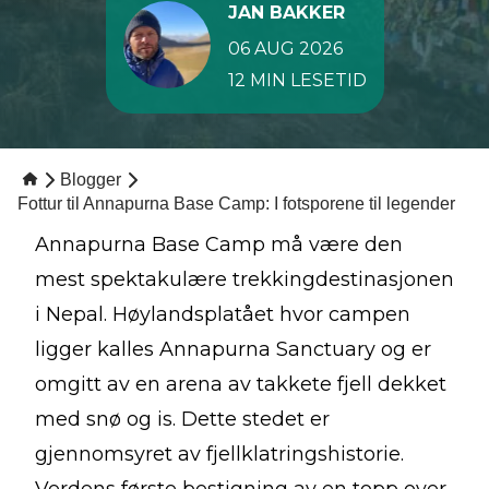
JAN BAKKER
06 AUG 2026
12 MIN LESETID
Blogger
Fottur til Annapurna Base Camp: I fotsporene til legender
Annapurna Base Camp må være den
mest spektakulære trekkingdestinasjonen
i Nepal. Høylandsplatået hvor campen
ligger kalles Annapurna Sanctuary og er
omgitt av en arena av takkete fjell dekket
med snø og is. Dette stedet er
gjennomsyret av fjellklatringshistorie.