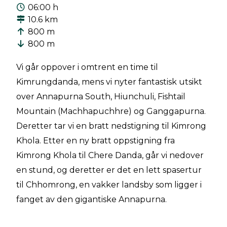
06:00 h
10.6 km
800 m
800 m
Vi går oppover i omtrent en time til
Kimrungdanda, mens vi nyter fantastisk utsikt
over Annapurna South, Hiunchuli, Fishtail
Mountain (Machhapuchhre) og Ganggapurna.
Deretter tar vi en bratt nedstigning til Kimrong
Khola. Etter en ny bratt oppstigning fra
Kimrong Khola til Chere Danda, går vi nedover
en stund, og deretter er det en lett spasertur
til Chhomrong, en vakker landsby som ligger i
fanget av den gigantiske Annapurna.