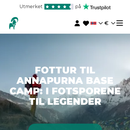
Utmerket
på
€
FOTTUR TIL
ANNAPURNA BASE
CAMP: I FOTSPORENE
TIL LEGENDER