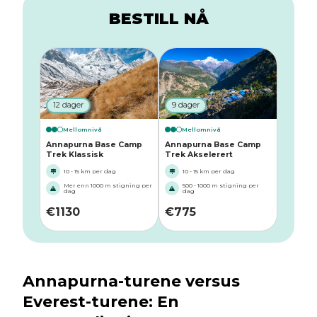
BESTILL NÅ
12 dager
9 dager
Mellomnivå
Mellomnivå
Annapurna Base Camp
Annapurna Base Camp
Trek Klassisk
Trek Akselerert
10 - 15 km per dag
10 - 15 km per dag
Mer enn 1000 m stigning per
500 - 1000 m stigning per
dag
dag
€
1130
€
775
Annapurna-turene versus
Everest-turene: En