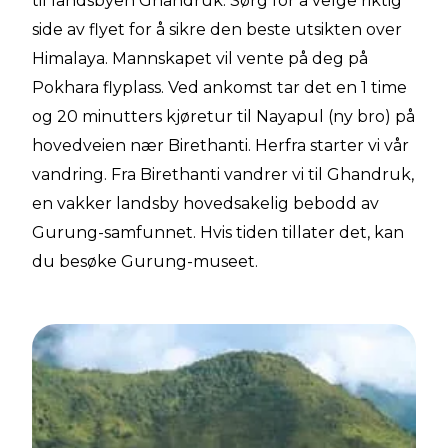
til landsbyen Ghandruk. Sørg for å velge riktig
side av flyet for å sikre den beste utsikten over
Himalaya. Mannskapet vil vente på deg på
Pokhara flyplass. Ved ankomst tar det en 1 time
og 20 minutters kjøretur til Nayapul (ny bro) på
hovedveien nær Birethanti. Herfra starter vi vår
vandring. Fra Birethanti vandrer vi til Ghandruk,
en vakker landsby hovedsakelig bebodd av
Gurung-samfunnet. Hvis tiden tillater det, kan
du besøke Gurung-museet.