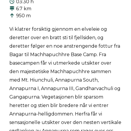
03:30 h
6.7 km
950 m
Vi klatrer forsiktig gjennom en elveleie og
deretter over en bratt sti til fjellsiden, og
deretter følger en noe anstrengende fottur fra
Bagar til Machhapuchhre Base Camp. Fra
basecampen får vi utmerkede utsikter over
den majestetiske Machhapuchhre sammen
med Mt. Hiunchuli, Annapurna South,
Annapurna I, Annapurna III, Gandharvachuli og
Gangapurna. Vegetasjonen blir sparsom
heretter og stien blir bredere når vi entrer
Annapurna-helligdommen. Herfra får vi
sensasjonelle utsikter over den nesten vertikale
sørflanken av Annapurna som rager over oss.