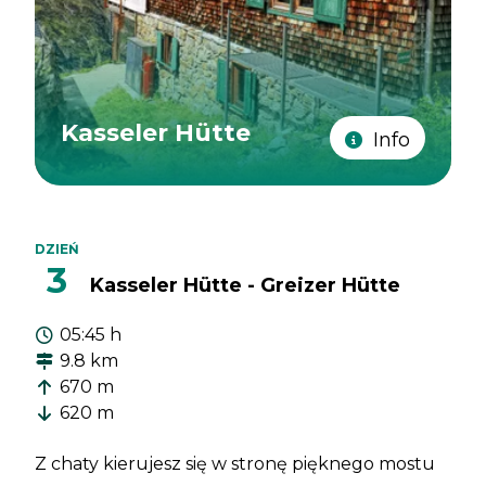
Kasseler Hütte
Info
DZIEŃ
3
Kasseler Hütte - Greizer Hütte
05:45 h
9.8 km
670 m
620 m
Z chaty kierujesz się w stronę pięknego mostu