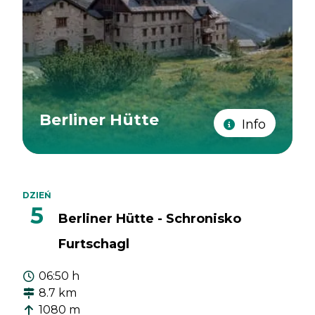
Berliner Hütte
Info
DZIEŃ
5
Berliner Hütte - Schronisko
Furtschagl
06:50 h
8.7 km
1080 m