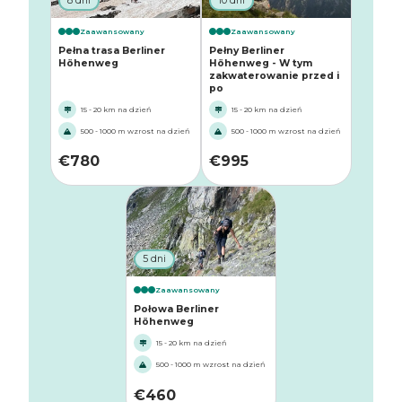
8 dni
10 dni
Zaawansowany
Zaawansowany
Pełna trasa Berliner
Pełny Berliner
Höhenweg
Höhenweg - W tym
zakwaterowanie przed i
po
15 - 20 km na dzień
15 - 20 km na dzień
500 - 1000 m wzrost na dzień
500 - 1000 m wzrost na dzień
€
780
€
995
5 dni
Zaawansowany
Połowa Berliner
Höhenweg
15 - 20 km na dzień
500 - 1000 m wzrost na dzień
€
460