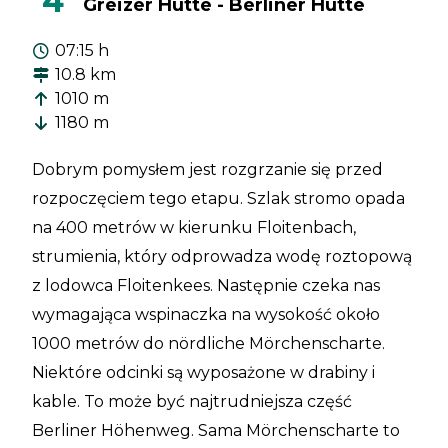
4
Greizer Hütte - Berliner Hütte
07:15 h
10.8 km
1010 m
1180 m
Dobrym pomysłem jest rozgrzanie się przed
rozpoczęciem tego etapu. Szlak stromo opada
na 400 metrów w kierunku Floitenbach,
strumienia, który odprowadza wodę roztopową
z lodowca Floitenkees. Następnie czeka nas
wymagająca wspinaczka na wysokość około
1000 metrów do nördliche Mörchenscharte.
Niektóre odcinki są wyposażone w drabiny i
kable. To może być najtrudniejsza część
Berliner Höhenweg. Sama Mörchenscharte to