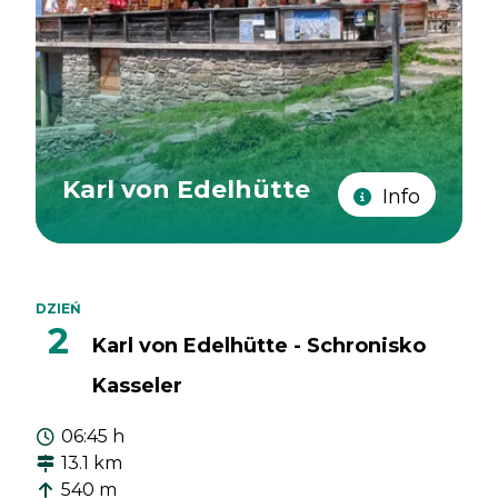
Karl von Edelhütte
Info
DZIEŃ
2
Karl von Edelhütte - Schronisko
Kasseler
06:45 h
13.1 km
540 m