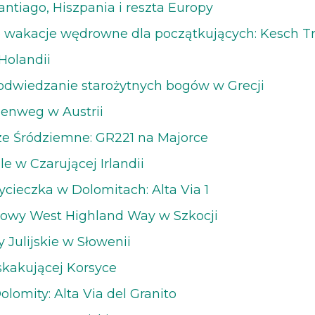
antiago, Hiszpania i reszta Europy
 wakacje wędrowne dla początkujących: Kesch Tr
Holandii
 odwiedzanie starożytnych bogów w Grecji
henweg w Austrii
ze Śródziemne: GR221 na Majorce
gle w Czarującej Irlandii
ycieczka w Dolomitach: Alta Via 1
trowy West Highland Way w Szkocji
py Julijskie w Słowenii
skakującej Korsyce
olomity: Alta Via del Granito