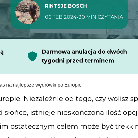
RINTSJE BOSCH
•
06 FEB 2024
20 MIN CZYTANIA
dą
Darmowa anulacja do dwóch
tygodni przed terminem
ras na najlepsze wędrówki po Europie
opie. Niezależnie od tego, czy wolisz 
 słońce, istnieje nieskończona ilość opc
m ostatecznym celem może być trekkin