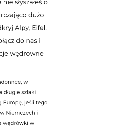
nie słyszałeś o
arczająco dużo
yj Alpy, Eifel,
łącz do nas i
acje wędrowne
ndonnée, w
 długie szlaki
 Europę, jeśli tego
g w Niemczech i
we wędrówki w