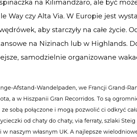
spinaczka na Kilimandżaro, ale być może 
e Way czy Alta Via. W Europie jest wyst
drówek, aby starczyły na całe życie. Odkr
tansowe na Nizinach lub w Highlands. Do
niejsze, samodzielnie organizowane wak
ange-Afstand-Wandelpaden, we Francji Grand-Ra
ota, a w Hiszpanii Gran Recorridos. To są ogromnie
ze sobą połączone i mogą pozwolić ci odkryć całą
cieczki od chaty do chaty, via ferraty, szlaki Stei
ki w naszym własnym UK. A najlepsze wielodnio