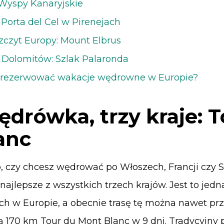
f: Wyspy Kanaryjskie
l: Porta del Cel w Pirenejach
szczyt Europy: Mount Elbrus
z Dolomitów: Szlak Palaronda
rezerwować wakacje wędrowne w Europie?
drówka, trzy kraje: 
anc
, czy chcesz wędrować po Włoszech, Francji czy S
najlepsze z wszystkich trzech krajów. Jest to jedn
h w Europie, a obecnie trasę tę można nawet pr
 170 km Tour du Mont Blanc w 9 dni. Tradycyjny 