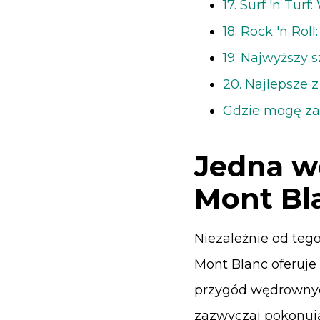
17. Surf 'n Tur
18. Rock 'n Rol
19. Najwyższy 
20. Najlepsze 
Gdzie mogę za
Jedna wę
Mont Bl
Niezależnie od tego
Mont Blanc oferuje 
przygód wędrownyc
zazwyczaj pokonują