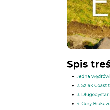
Spis treś
Jedna wędrówka
2. Szlak Coast 
3. Długodysta
4. Góry Biokov