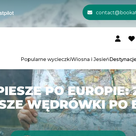
contact@booka
Popularne wycieczki
Wiosna i Jesień
Destynacj
IESZE PO EUROPIE: 
SZE WĘDRÓWKI PO 