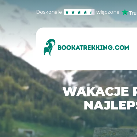
Doskonale
włączone
WAKACJE P
NAJLEP