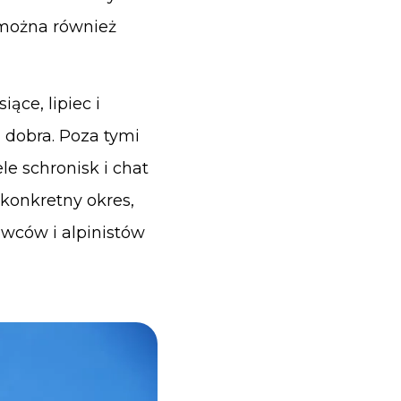
 można również
ące, lipiec i
j dobra. Poza tymi
le schronisk i chat
 konkretny okres,
owców i alpinistów