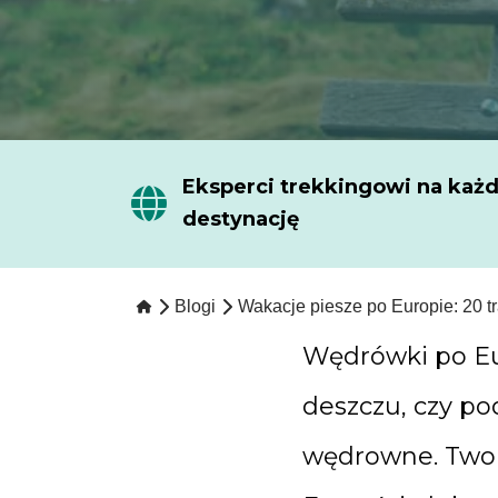
Eksperci trekkingowi na każ
destynację
Blogi
Wakacje piesze po Europie: 20 t
Wędrówki po Eur
deszczu, czy pod
wędrowne. Twoi