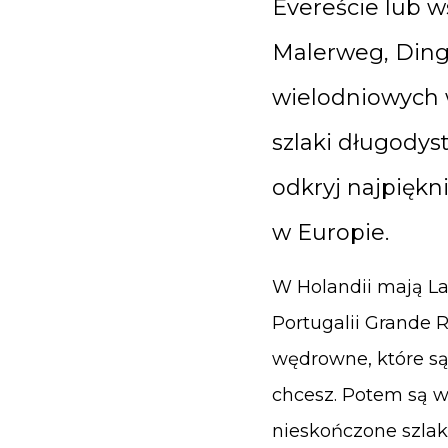
Evereście lub w
Malerweg, Dingl
wielodniowych wę
szlaki długodys
odkryj najpięk
w Europie.
W Holandii mają L
Portugalii Grande R
wędrowne, które są 
chcesz. Potem są wy
nieskończone szla