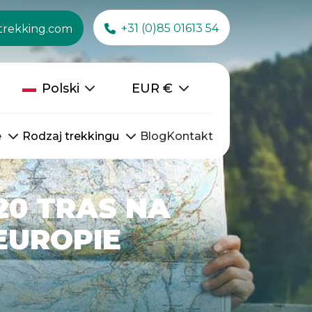
+31 (0)85 01613 54
trekking.com
Polski
EUR
€
e
Rodzaj trekkingu
Blog
Kontakt
20 TRAS NA
EUROPIE