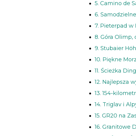
5. Camino de S
6. Samodzielne
7. Pieterpad w 
8. Góra Olimp,
9. Stubaier Hö
10. Piękne Mor
11. Ścieżka Din
12. Najlepsza w
13. 154-kilome
14. Triglav i Al
15. GR20 na Za
16. Granitowe D