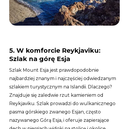
5. W komforcie Reykjaviku:
Szlak na górę Esja
Szlak Mount Esja jest prawdopodobnie
najbardziej znanym i najczęściej odwiedzanym
szlakiem turystycznym na Islandii. Dlaczego?
Znajduje się zaledwie rzut kamieniem od
Reykjaviku. Szlak prowadzi do wulkanicznego
pasma górskiego zwanego Esjan, często
nazywanego Górą Esja, i oferuje zapierające
dech w piersiach widoki na stolicę i okolice.