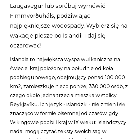
Laugavegur lub spróbuj wymówić
Fimmvörðuháls, podziwiając
najpiękniejsze wodospady. Wybierz się na
wakacje piesze po Islandii i daj się
oczarować!
Islandia to największa wyspa wulkaniczna na
świecie: kraj położony na południe od koła
podbiegunowego, obejmujący ponad 100 000
km2, zamieszkuje nieco poniżej 330 000 osób, z
czego około jedna trzecia mieszka w stolicy,
Reykjavíku. Ich język - islandzki - nie zmienił się
znacząco w formie pisemnej od czasów, gdy
Wikingowie podbili kraj w IX wieku: Islandczycy
nadal mogą czytać teksty swoich sag w