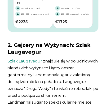
i po
15 - 20 km na dzień
15 - 20 km na dzień
250 - 500 m wzrost na dzień
250 - 500 m wzrost na dzień
€
2235
€
1725
2. Gejzery na Wyżynach: Szlak
Laugavegur
Szlak Laugavegur
znajduje się w południowych
islandzkich wyżynach i łączy obszar
geotermalny Landmannalaugar z zalesioną
doliną Þórmörk na południu. Laugavegur
oznacza "Droga Wody", i to właśnie robi szlak: po
prostu podąża za strumieniem.
Landmannalaugar to spektakularne miejsce,