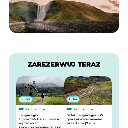
ZAREZERWUJ TERAZ
10 dni
8 dni
Średni Poziom
Średni Poziom
Laugavegur i
Szlak Laugavegur - W
Fimmvörðuháls - piesza
tym zakwaterowanie
wędrówka z
przed i po (7 dni)
zakwaterowaniem przed