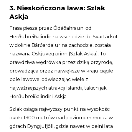
3. Nieskończona lawa: Szlak
Askja
Trasa piesza przez Ódáðahraun, od
Herðubreiðalindir na wschodzie do Svartárkot
w dolinie Bárðardalur na zachodzie, została
nazwana Öskjuvegurinn (Szlak Askja). To
prawdziwa wędrówka przez dziką przyrodę,
prowadząca przez największe w kraju ciągłe
pole lawowe, odwiedzając wiele z
najważniejszych atrakcji Islandii, takich jak
Herðubreiðalindir i Askja.
Szlak osiąga najwyższy punkt na wysokości
około 1300 metrów nad poziomem morza w
górach Dyngjufjöll, gdzie nawet w pełni lata