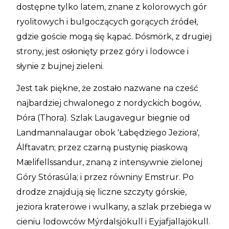
dostępne tylko latem, znane z kolorowych gór
ryolitowych i bulgoczących gorących źródeł,
gdzie goście mogą się kąpać. Þósmörk, z drugiej
strony, jest osłonięty przez góry i lodowce i
słynie z bujnej zieleni.
Jest tak piękne, że zostało nazwane na cześć
najbardziej chwalonego z nordyckich bogów,
Þóra (Thora). Szlak Laugavegur biegnie od
Landmannalaugar obok 'Łabędziego Jeziora',
Álftavatn; przez czarną pustynię piaskową
Mælifellssandur, znaną z intensywnie zielonej
Góry Stórasúla; i przez równiny Emstrur. Po
drodze znajdują się liczne szczyty górskie,
jeziora kraterowe i wulkany, a szlak przebiega w
cieniu lodowców Mýrdalsjökull i Eyjafjallajökull.