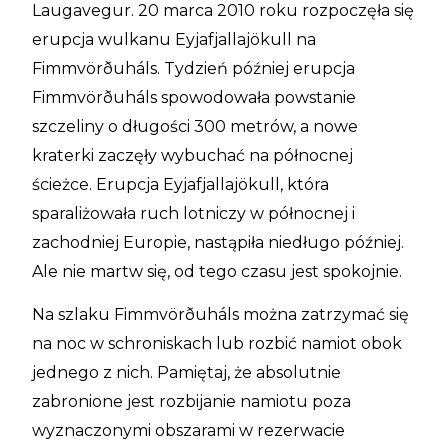
Laugavegur. 20 marca 2010 roku rozpoczęła się
erupcja wulkanu Eyjafjallajökull na
Fimmvörðuháls. Tydzień później erupcja
Fimmvörðuháls spowodowała powstanie
szczeliny o długości 300 metrów, a nowe
kraterki zaczęły wybuchać na północnej
ścieżce. Erupcja Eyjafjallajökull, która
sparaliżowała ruch lotniczy w północnej i
zachodniej Europie, nastąpiła niedługo później.
Ale nie martw się, od tego czasu jest spokojnie.
Na szlaku Fimmvörðuháls można zatrzymać się
na noc w schroniskach lub rozbić namiot obok
jednego z nich. Pamiętaj, że absolutnie
zabronione jest rozbijanie namiotu poza
wyznaczonymi obszarami w rezerwacie