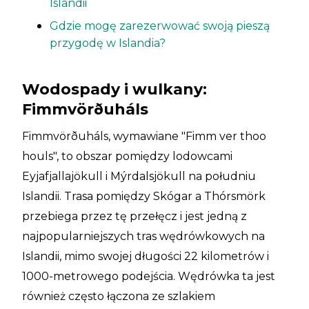
Islandii
Gdzie mogę zarezerwować swoją pieszą
przygodę w Islandia?
Wodospady i wulkany:
Fimmvörðuháls
Fimmvörðuháls, wymawiane "Fimm ver thoo
houls", to obszar pomiędzy lodowcami
Eyjafjallajökull i Mýrdalsjökull na południu
Islandii. Trasa pomiędzy Skógar a Thórsmörk
przebiega przez tę przełęcz i jest jedną z
najpopularniejszych tras wędrówkowych na
Islandii, mimo swojej długości 22 kilometrów i
1000-metrowego podejścia. Wędrówka ta jest
również często łączona ze szlakiem