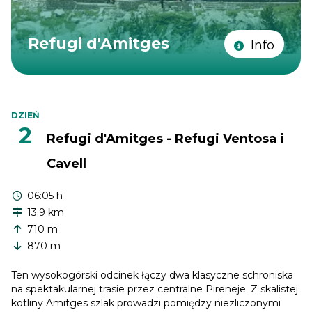
Refugi d'Amitges
Info
DZIEŃ
2
Refugi d'Amitges - Refugi Ventosa i
Cavell
06:05 h
13.9 km
710 m
870 m
Ten wysokogórski odcinek łączy dwa klasyczne schroniska
na spektakularnej trasie przez centralne Pireneje. Z skalistej
kotliny Amitges szlak prowadzi pomiędzy niezliczonymi