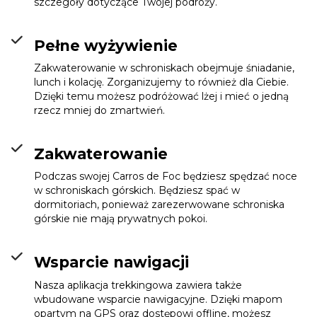
szczegóły dotyczące Twojej podróży.
Refugi del Estany
Pełne wyżywienie
Llong
Info
Zakwaterowanie w schroniskach obejmuje śniadanie,
lunch i kolację. Zorganizujemy to również dla Ciebie.
Dzięki temu możesz podróżować lżej i mieć o jedną
rzecz mniej do zmartwień.
Zakwaterowanie
Podczas swojej Carros de Foc będziesz spędzać noce
w schroniskach górskich. Będziesz spać w
dormitoriach, ponieważ zarezerwowane schroniska
górskie nie mają prywatnych pokoi.
Wsparcie nawigacji
Nasza aplikacja trekkingowa zawiera także
wbudowane wsparcie nawigacyjne. Dzięki mapom
opartym na GPS oraz dostępowi offline, możesz