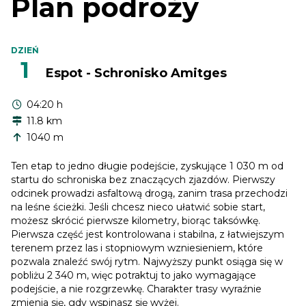
Plan podróży
DZIEŃ
1
Espot - Schronisko Amitges
04:20 h
11.8 km
1040 m
Ten etap to jedno długie podejście, zyskujące 1 030 m od
startu do schroniska bez znaczących zjazdów. Pierwszy
odcinek prowadzi asfaltową drogą, zanim trasa przechodzi
na leśne ścieżki. Jeśli chcesz nieco ułatwić sobie start,
możesz skrócić pierwsze kilometry, biorąc taksówkę.
Pierwsza część jest kontrolowana i stabilna, z łatwiejszym
terenem przez las i stopniowym wzniesieniem, które
pozwala znaleźć swój rytm. Najwyższy punkt osiąga się w
pobliżu 2 340 m, więc potraktuj to jako wymagające
podejście, a nie rozgrzewkę. Charakter trasy wyraźnie
zmienia się, gdy wspinasz się wyżej.