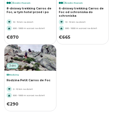
Średni Poziom
Średni Poziom
8-dniowy trekking Carros de
6-dniowy trekking Carros de
Foc, w tym hotel przed i po
Foc od schroniska do
schroniska
10 - 15 km na dzień
10 - 15 km na dzień
500 - 1000 m wzrost na dzień
500 - 1000 m wzrost na dzień
€
870
€
665
3 dni
Rodziny
Rodzina Petit Carros de Foc
0 - 10 km na dzień
500 - 1000 m wzrost na dzień
€
290