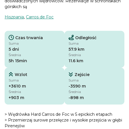
doświadczonych wędrowców. Rezerwacje w schroniskach
górskich są
Hiszpania
,
Carros de Foc
Czas trwania
Odległość
Suma
Suma
5 dni
57.9 km
Średnia
Średnia
5h 15min
11.6 km
Wzlot
Zejście
Suma
Suma
+3610 m
-3590 m
Średnia
Średnia
+903 m
-898 m
> Wędrówka Hard Carros de Foc w 5 epickich etapach
> Przemierzaj surowe przełęcze i wysokie przejścia w głębi
Pirenejów