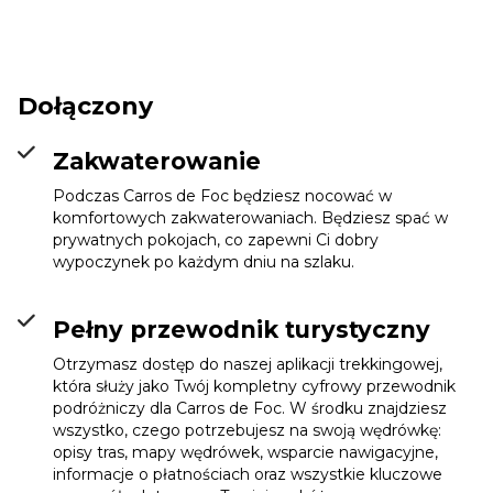
dla zmęczonych kolan po technicznej wspinaczce. Poruszaj
się spokojnie aż do schroniska. To etap, do którego trzeba
być dobrze przygotowanym, a dotarcie do schroniska
będzie jak dobrze wykonana praca.
Dołączony
Zakwaterowanie
Podczas Carros de Foc będziesz nocować w
komfortowych zakwaterowaniach. Będziesz spać w
prywatnych pokojach, co zapewni Ci dobry
wypoczynek po każdym dniu na szlaku.
Pełny przewodnik turystyczny
Otrzymasz dostęp do naszej aplikacji trekkingowej,
która służy jako Twój kompletny cyfrowy przewodnik
podróżniczy dla Carros de Foc. W środku znajdziesz
wszystko, czego potrzebujesz na swoją wędrówkę:
opisy tras, mapy wędrówek, wsparcie nawigacyjne,
informacje o płatnościach oraz wszystkie kluczowe