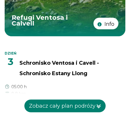
Refugi Ventosa i
Calvell
Info
DZIEŃ
3
Schronisko Ventosa i Cavell -
Schronisko Estany Llong
05:00 h
8.8 km
650 m
Zobacz cały plan podróży
850 m
Etap rozpoczyna się spokojnie, z około 1,5 km stosunkowo
łatwego marszu i widokami na Estany Gran de Colieto. Nie