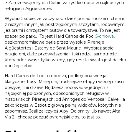
> Zarezerwujemy dla Ciebie wszystkie noce w najlepszych
refugiach Aigüestortes
Wyobraź sobie, że zaczynasz dzień ponad morzem chmur,
z niczym innym jak postrzępionymi szczytami, lodowatymi
jeziorami i chrzęstem butów dla towarzystwa. To nie jest
spacer po parku. To jest Hard Carros de Foc.
5-dniowa
,
bezkompromisowa pętla przez wysokie Pireneje
Aigüestortes i Estany de Sant Maurici. Wyobraź sobie
długie dni, duże przewyższenia i taki rodzaj samotności,
który odczuwasz tylko wtedy, gdy reszta świata jest daleko
poniżej ciebie.
Hard Carros de Foc to dorosła, podkręcona wersja
klasycznej trasy. Mniej dni, trudniejsze etapy i więcej czasu
powyżej linii drzew. Będziesz nocować w jednych z
najpiękniej położonych, odosobnionych refugiów w
hiszpańskich Pirenejach, od Amitges do Ventosa i Calvell, a
zakończysz w Espot z głową pełną widoków, których nie
zapomnisz. Jeśli zaliczyłeś Alpy, Dolomity lub nawet Alta
Via 2 i chcesz poczuć pyrenejski cios, to jest to.