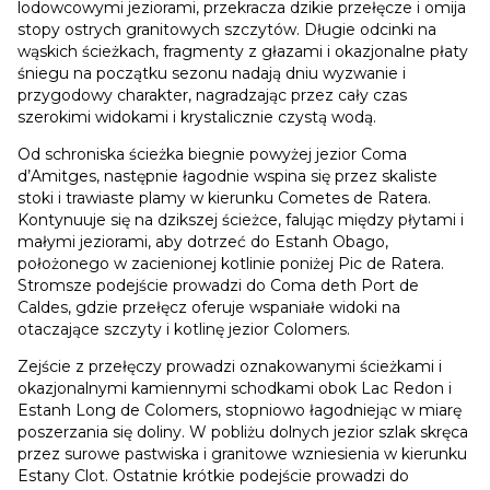
lodowcowymi jeziorami, przekracza dzikie przełęcze i omija
stopy ostrych granitowych szczytów. Długie odcinki na
wąskich ścieżkach, fragmenty z głazami i okazjonalne płaty
śniegu na początku sezonu nadają dniu wyzwanie i
przygodowy charakter, nagradzając przez cały czas
szerokimi widokami i krystalicznie czystą wodą.
Od schroniska ścieżka biegnie powyżej jezior Coma
d’Amitges, następnie łagodnie wspina się przez skaliste
stoki i trawiaste plamy w kierunku Cometes de Ratera.
Kontynuuje się na dzikszej ścieżce, falując między płytami i
małymi jeziorami, aby dotrzeć do Estanh Obago,
położonego w zacienionej kotlinie poniżej Pic de Ratera.
Stromsze podejście prowadzi do Coma deth Port de
Caldes, gdzie przełęcz oferuje wspaniałe widoki na
otaczające szczyty i kotlinę jezior Colomers.
Zejście z przełęczy prowadzi oznakowanymi ścieżkami i
okazjonalnymi kamiennymi schodkami obok Lac Redon i
Estanh Long de Colomers, stopniowo łagodniejąc w miarę
poszerzania się doliny. W pobliżu dolnych jezior szlak skręca
przez surowe pastwiska i granitowe wzniesienia w kierunku
Estany Clot. Ostatnie krótkie podejście prowadzi do