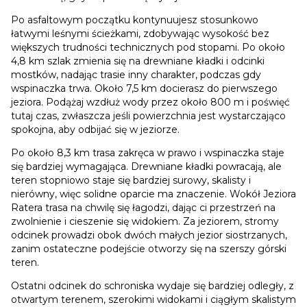
Po asfaltowym początku kontynuujesz stosunkowo
łatwymi leśnymi ścieżkami, zdobywając wysokość bez
większych trudności technicznych pod stopami. Po około
4,8 km szlak zmienia się na drewniane kładki i odcinki
mostków, nadając trasie inny charakter, podczas gdy
wspinaczka trwa. Około 7,5 km docierasz do pierwszego
jeziora. Podążaj wzdłuż wody przez około 800 m i poświęć
tutaj czas, zwłaszcza jeśli powierzchnia jest wystarczająco
spokojna, aby odbijać się w jeziorze.
Po około 8,3 km trasa zakręca w prawo i wspinaczka staje
się bardziej wymagająca. Drewniane kładki powracają, ale
teren stopniowo staje się bardziej surowy, skalisty i
nierówny, więc solidne oparcie ma znaczenie. Wokół Jeziora
Ratera trasa na chwilę się łagodzi, dając ci przestrzeń na
zwolnienie i cieszenie się widokiem. Za jeziorem, stromy
odcinek prowadzi obok dwóch małych jezior siostrzanych,
zanim ostateczne podejście otworzy się na szerszy górski
teren.
Ostatni odcinek do schroniska wydaje się bardziej odległy, z
otwartym terenem, szerokimi widokami i ciągłym skalistym