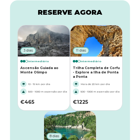
RESERVE AGORA
3 dias
11 dias
Intermediário
Intermediário
Ascensão Guiada ao
Trilha Completa de Corfu
Monte Olimpo
- Explore a Ilha de Ponta
a Ponta
10 - 15 km por dia
Mais de 20 km por dia
500 - 1000 m ascensão por dia
500 - 1000 m ascensão por dia
€
465
€
1225
8 dias