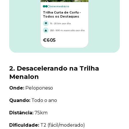
Intermediário
Trilha Curta de Corfu -
Todos os Destaques
15 - 20 km por dia
250 - 500 m ascensão por dia
€
605
2. Desacelerando na Trilha
Menalon
Onde:
Peloponeso
Quando:
Todo o ano
Distância:
75km
Dificuldade:
T2 (fácil/moderado)