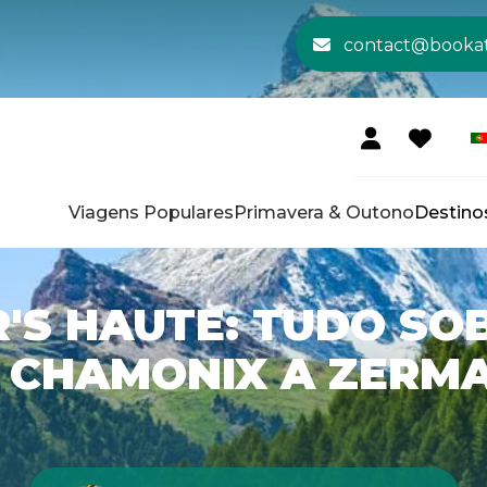
contact@booka
Viagens Populares
Primavera & Outono
Destino
'S HAUTE: TUDO SO
 CHAMONIX A ZERM