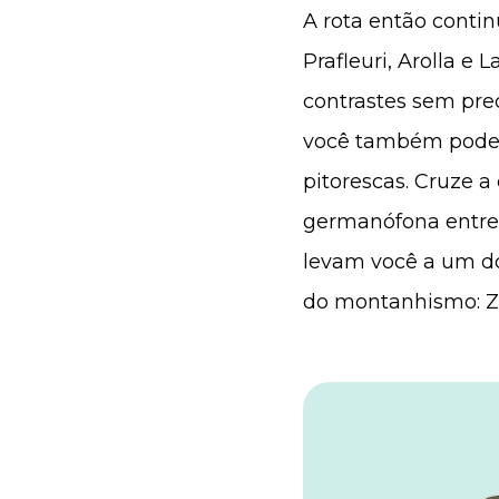
A rota então contin
Prafleuri, Arolla e
contrastes sem prec
você também pode es
pitorescas. Cruze a 
germanófona entre Z
levam você a um dos
do montanhismo: Z