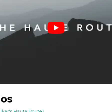
os
lker's Haute Route?