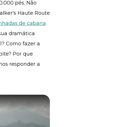
0.000 pés. Não
alker's Haute Route
nhadas de cabana
 sua dramática
l? Como fazer a
ite? Por que
mos responder a