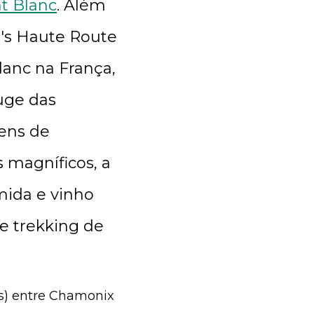
t Blanc
. Além
r's Haute Route
anc na França,
auge das
gens de
 magníficos, a
ida e vinho
e trekking de
és) entre Chamonix