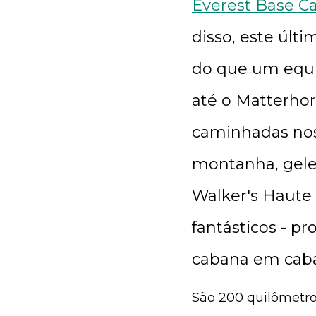
Everest Base C
disso, este últ
do que um equi
até o Matterhor
caminhadas nos
montanha, gelei
Walker's Haute
fantásticos - 
cabana em caban
São 200 quilômetros