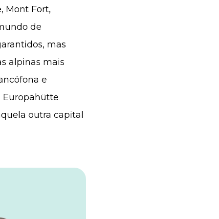
, Mont Fort,
m mundo de
garantidos, mas
as alpinas mais
francófona e
 a Europahütte
quela outra capital