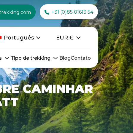
+31 (0)85 01613 54
trekking.com
Português
EUR
€
s
Tipo de trekking
Blog
Contato
BRE CAMINHAR
ATT