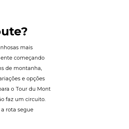
oute?
anhosas mais
lmente começando
ens de montanha,
ariações e opções
ara o Tour du Mont
o faz um circuito.
 a rota segue