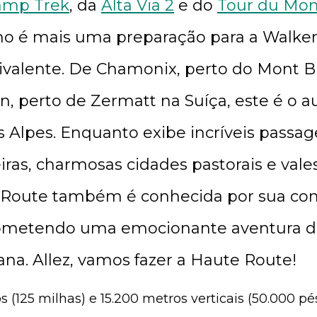
amp Trek
, da
Alta Via 2
e do
Tour du Mon
imo é mais uma preparação para a Walke
valente. De Chamonix, perto do Mont Bl
n, perto de Zermatt na Suíça, este é o 
 Alpes. Enquanto exibe incríveis passa
ras, charmosas cidades pastorais e vales
 Route também é conhecida por sua com
prometendo uma emocionante aventura d
a. Allez, vamos fazer a Haute Route!
 (125 milhas) e 15.200 metros verticais (50.000 p