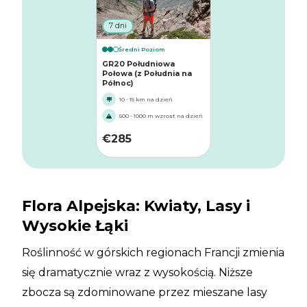
7 dni
Średni Poziom
GR20 Południowa
Połowa (z Południa na
Północ)
10 - 15 km na dzień
500 - 1000 m wzrost na dzień
€
285
Flora Alpejska: Kwiaty, Lasy i
Wysokie Łąki
Roślinność w górskich regionach Francji zmienia
się dramatycznie wraz z wysokością. Niższe
zbocza są zdominowane przez mieszane lasy