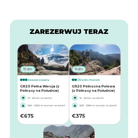
ZAREZERWUJ TERAZ
15 dni
9 dni
Zaawansowany
Średni Poziom
GR20 Pełna Wersja (z
GR20 Północna Połowa
Północy na Południe)
(z Północy na Południe)
15 - 20 km na dzień
15 - 20 km na dzień
500 - 1000 m wzrost na dzień
500 - 1000 m wzrost na dzień
€
675
€
375