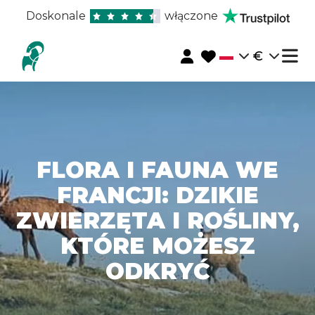
Doskonale
włączone
€
FLORA I FAUNA WE
FRANCJI: DZIKIE
ZWIERZĘTA I ROŚLINY,
KTÓRE MOŻESZ
ODKRYĆ