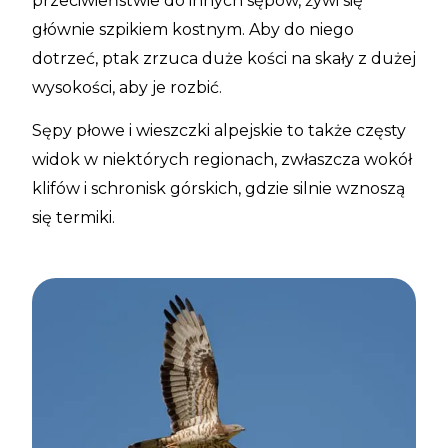
przeciwieństwie do innych sępów, żywi się
głównie szpikiem kostnym. Aby do niego
dotrzeć, ptak zrzuca duże kości na skały z dużej
wysokości, aby je rozbić.
Sępy płowe i wieszczki alpejskie to także częsty
widok w niektórych regionach, zwłaszcza wokół
klifów i schronisk górskich, gdzie silnie wznoszą
się termiki.