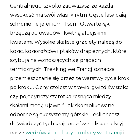
Centralnego, szybko zauważysz, że każda
wysokość ma swój własny rytm. Gęste lasy dają
schronienie jeleniom i lisom. Otwarte łąki
brzęczą od owadów i kwitną alpejskimi
kwiatami. Wysokie skaliste grzbiety należą do
kozic, koziorożców i ptaków drapieżnych, które
szybują na wznoszących się prądach
termicznych. Trekking we Francji oznacza
przemieszczanie się przez te warstwy życia krok
po kroku. Cichy szelest w trawie, gwizd świstaka
czy pojedynczy szarotka rosnąca między
skałami mogą ujawnić, jak skomplikowane i
odporne są ekosystemy górskie. Jeśli chcesz
doświadczyć tych krajobrazów z bliska, odkryj
nasze
wędrówki od chaty do chaty we Francji
i