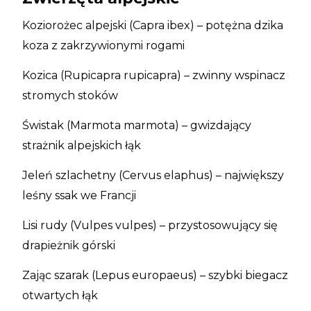
Koziorożec alpejski (Capra ibex) – potężna dzika
koza z zakrzywionymi rogami
Kozica (Rupicapra rupicapra) – zwinny wspinacz
stromych stoków
Świstak (Marmota marmota) – gwizdający
strażnik alpejskich łąk
Jeleń szlachetny (Cervus elaphus) – największy
leśny ssak we Francji
Lisi rudy (Vulpes vulpes) – przystosowujący się
drapieżnik górski
Zając szarak (Lepus europaeus) – szybki biegacz
otwartych łąk