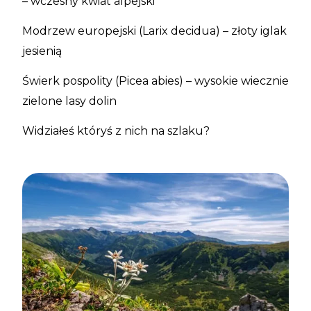
– wczesny kwiat alpejski
Modrzew europejski (Larix decidua) – złoty iglak
jesienią
Świerk pospolity (Picea abies) – wysokie wiecznie
zielone lasy dolin
Widziałeś któryś z nich na szlaku?