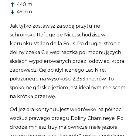
440 m
450 m
Jak tylko zostawisz za sobą przytulne
schronisko Refuge de Nice, schodzisz w
kierunku Vallon de la Fous. Po drugiej stronie
doliny czeka Cię wspinaczka po imponujących
skałach wypolerowanych przez lodowiec, która
zaprowadzi Cię do idyllicznego Lac Niré,
położonego na wysokości 2,353 metrów. To
spokojne górskie jezioro jest idealnym miejscem
na krótką przerwę.
Od jeziora kontynuujesz wędrówkę na północ
wzdłuż prawego brzegu Doliny Chamineye. Po
drodze miniesz trzy malownicze małe jeziora,
znane również jako "lagarots", pięknie położone