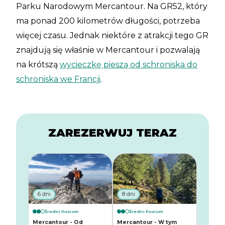
Parku Narodowym Mercantour. Na GR52, który
ma ponad 200 kilometrów długości, potrzeba
więcej czasu. Jednak niektóre z atrakcji tego GR
znajdują się właśnie w Mercantour i pozwalają
na krótszą
wycieczkę pieszą od schroniska do
schroniska we Francji
.
ZAREZERWUJ TERAZ
6 dni
8 dni
Średni Poziom
Średni Poziom
Mercantour - Od
Mercantour - W tym