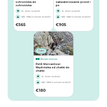
schroniska do
zakwaterowanie przed i
schroniska
po
10 - 15 km na dzień
10 - 15 km na dzień
500 - 1000 m wzrost na dzień
500 - 1000 m wzrost na dzień
€
565
€
905
3 dni
Średni Poziom
Petit Mercantour:
Wędrówka od chatki do
chatki
10 - 15 km na dzień
500 - 1000 m wzrost na dzień
€
180