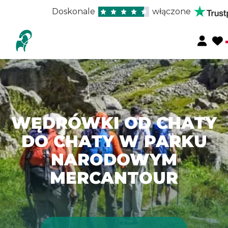
Doskonale
włączone
WĘDRÓWKI OD CHATY
DO CHATY W PARKU
NARODOWYM
MERCANTOUR