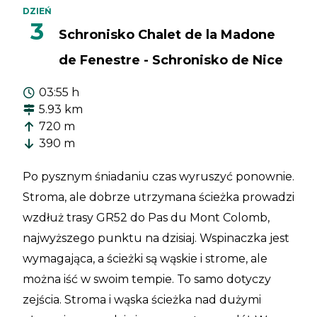
DZIEŃ
3
Schronisko Chalet de la Madone
de Fenestre - Schronisko de Nice
03:55 h
5.93 km
720 m
390 m
Po pysznym śniadaniu czas wyruszyć ponownie.
Stroma, ale dobrze utrzymana ścieżka prowadzi
wzdłuż trasy GR52 do Pas du Mont Colomb,
najwyższego punktu na dzisiaj. Wspinaczka jest
wymagająca, a ścieżki są wąskie i strome, ale
można iść w swoim tempie. To samo dotyczy
zejścia. Stroma i wąska ścieżka nad dużymi