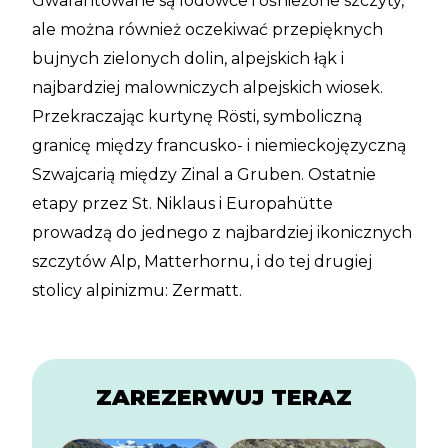
Gwarantowane są lodowce i ośnieżone szczyty,
ale można również oczekiwać przepięknych
bujnych zielonych dolin, alpejskich łąk i
najbardziej malowniczych alpejskich wiosek.
Przekraczając kurtynę Rösti, symboliczną
granicę między francusko- i niemieckojęzyczną
Szwajcarią między Zinal a Gruben. Ostatnie
etapy przez St. Niklaus i Europahütte
prowadzą do jednego z najbardziej ikonicznych
szczytów Alp, Matterhornu, i do tej drugiej
stolicy alpinizmu: Zermatt.
ZAREZERWUJ TERAZ