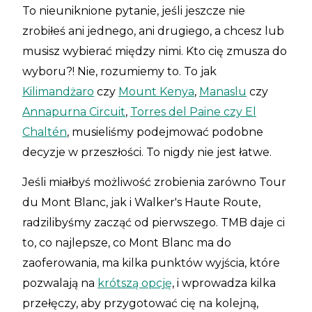
To nieuniknione pytanie, jeśli jeszcze nie
zrobiłeś ani jednego, ani drugiego, a chcesz lub
musisz wybierać między nimi. Kto cię zmusza do
wyboru?! Nie, rozumiemy to. To jak
Kilimandżaro
czy
Mount Kenya
,
Manaslu
czy
Annapurna Circuit
,
Torres del Paine czy El
Chaltén
, musieliśmy podejmować podobne
decyzje w przeszłości. To nigdy nie jest łatwe.
Jeśli miałbyś możliwość zrobienia zarówno Tour
du Mont Blanc, jak i Walker's Haute Route,
radzilibyśmy zacząć od pierwszego. TMB daje ci
to, co najlepsze, co Mont Blanc ma do
zaoferowania, ma kilka punktów wyjścia, które
pozwalają na
krótszą opcję
, i wprowadza kilka
przełęczy, aby przygotować cię na kolejną,