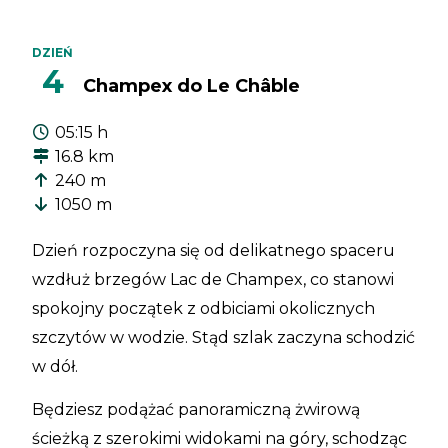
DZIEŃ
4
Champex do Le Châble
05:15 h
16.8 km
240 m
1050 m
Dzień rozpoczyna się od delikatnego spaceru
wzdłuż brzegów Lac de Champex, co stanowi
spokojny początek z odbiciami okolicznych
szczytów w wodzie. Stąd szlak zaczyna schodzić
w dół.
Będziesz podążać panoramiczną żwirową
ścieżką z szerokimi widokami na góry, schodząc