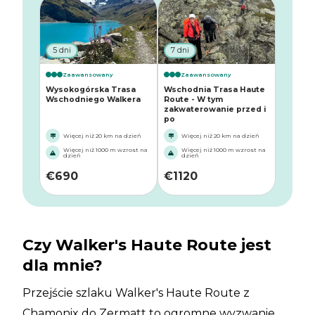
5 dni
7 dni
Zaawansowany
Zaawansowany
Wysokogórska Trasa
Wschodnia Trasa Haute
Wschodniego Walkera
Route - W tym
zakwaterowanie przed i
po
Więcej niż 20 km na dzień
Więcej niż 20 km na dzień
Więcej niż 1000 m wzrost na
Więcej niż 1000 m wzrost na
dzień
dzień
€
690
€
1120
Czy Walker's Haute Route jest
dla mnie?
Przejście szlaku Walker's Haute Route z
Chamonix do Zermatt to ogromne wyzwanie.