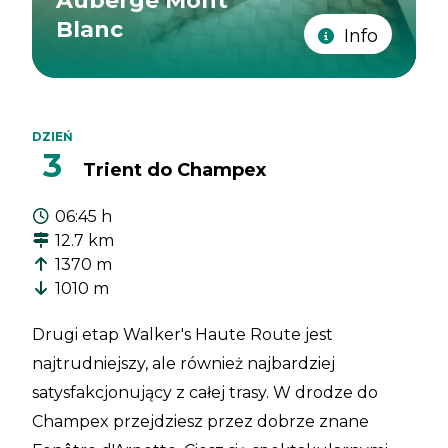
Auberge Mont
Blanc
Info
DZIEŃ
3
Trient do Champex
06:45 h
12.7 km
1370 m
1010 m
Drugi etap Walker's Haute Route jest
najtrudniejszy, ale również najbardziej
satysfakcjonujący z całej trasy. W drodze do
Champex przejdziesz przez dobrze znane