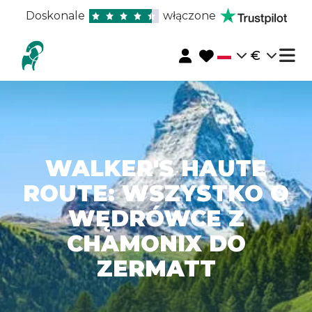
Doskonale
włączone
€
WALKER'S HAUTE
ROUTE: WSZYSTKO O
WĘDRÓWCE Z
CHAMONIX DO
ZERMATT