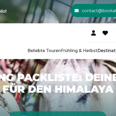
contact@booka
Beliebte Touren
Frühling & Herbst
Destinat
NG PACKLISTE: DEI
FÜR DEN HIMALAYA