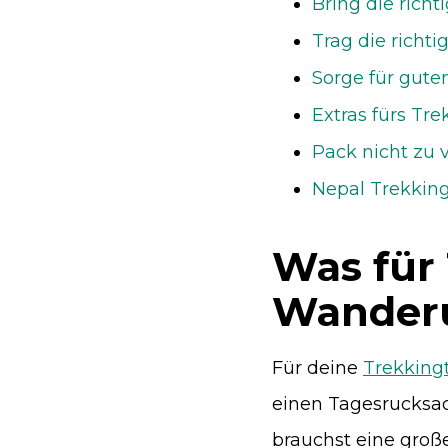
Bring die rich
Trag die richt
Sorge für gute
Extras fürs Tre
Pack nicht zu v
Nepal Trekking 
Was für 
Wanderu
Für deine
Trekkingt
einen Tagesrucksac
brauchst eine groß