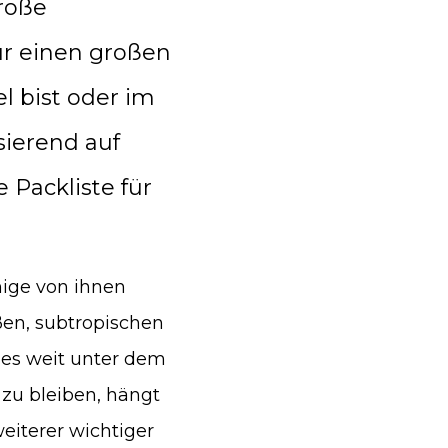
große
für einen großen
l bist oder im
ierend auf
 Packliste für
nige von ihnen
en, subtropischen
 es weit unter dem
 zu bleiben, hängt
eiterer wichtiger