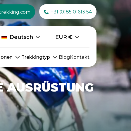
+31 (0)85 01613 54
trekking.com
Deutsch
EUR
€
ionen
Trekkingtyp
Blog
Kontakt
NE AUSRÜSTUNG