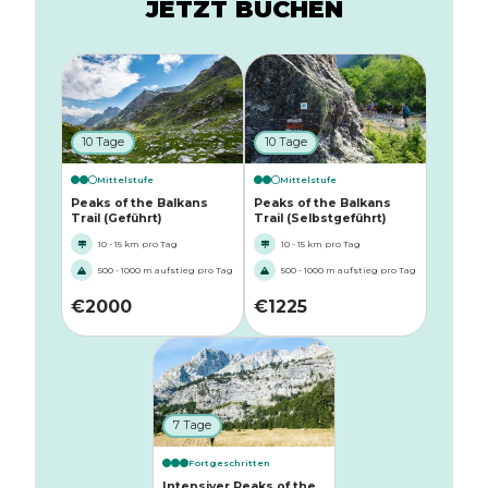
JETZT BUCHEN
10 Tage
10 Tage
Mittelstufe
Mittelstufe
Peaks of the Balkans
Peaks of the Balkans
Trail (Geführt)
Trail (Selbstgeführt)
10 - 15 km pro Tag
10 - 15 km pro Tag
500 - 1000 m aufstieg pro Tag
500 - 1000 m aufstieg pro Tag
€
2000
€
1225
7 Tage
Fortgeschritten
Intensiver Peaks of the