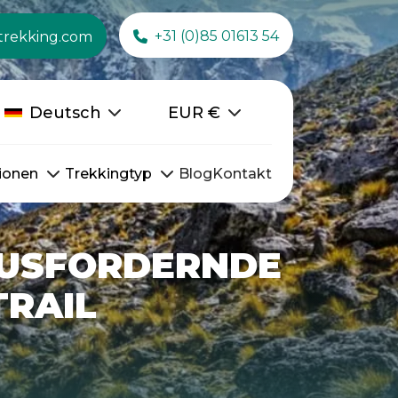
+31 (0)85 01613 54
trekking.com
Deutsch
EUR
€
ionen
Trekkingtyp
Blog
Kontakt
RAUSFORDERNDE
TRAIL