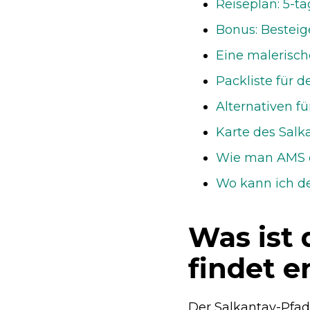
Reiseplan: 5-t
Bonus: Bestei
Eine malerisc
Packliste für 
Alternativen f
Karte des Salk
Wie man AMS e
Wo kann ich d
Was ist 
findet er
Der Salkantay-Pfad