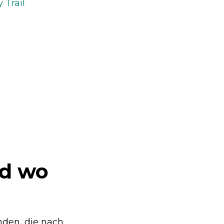
 Trail
nd wo
nden, die nach