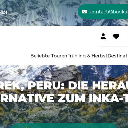
contact@booka
Beliebte Touren
Frühling & Herbst
Destinat
EK, PERU: DIE HE
RNATIVE ZUM INKA-