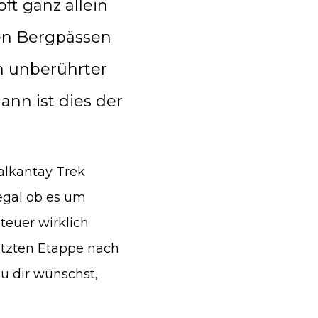
oft ganz allein
en Bergpässen
n unberührter
ann ist dies der
Salkantay Trek
 egal ob es um
teuer wirklich
letzten Etappe nach
du dir wünschst,