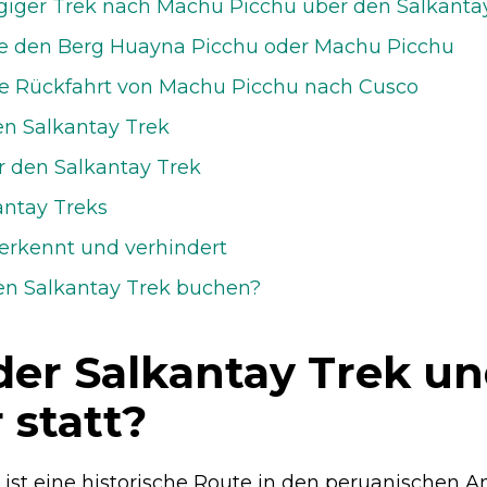
ägiger Trek nach Machu Picchu über den Salkantay
ge den Berg Huayna Picchu oder Machu Picchu
he Rückfahrt von Machu Picchu nach Cusco
den Salkantay Trek
ür den Salkantay Trek
antay Treks
rkennt und verhindert
en Salkantay Trek buchen?
der Salkantay Trek u
 statt?
 ist eine historische Route in den peruanischen A